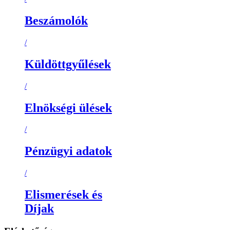
Beszámolók
/
Küldöttgyűlések
/
Elnökségi ülések
/
Pénzügyi adatok
/
Elismerések és
Díjak