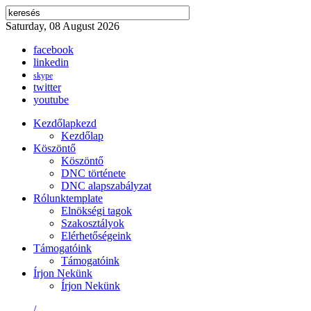
Saturday, 08 August 2026
facebook
linkedin
skype
twitter
youtube
Kezdőlap
kezd
Kezdőlap
Köszöntő
Köszöntő
DNC története
DNC alapszabályzat
Rólunk
template
Elnökségi tagok
Szakosztályok
Elérhetőségeink
Támogatóink
Támogatóink
Írjon Nekünk
Írjon Nekünk
/