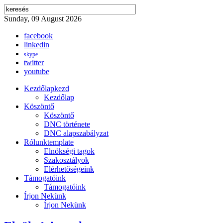
Sunday, 09 August 2026
facebook
linkedin
skype
twitter
youtube
Kezdőlap
kezd
Kezdőlap
Köszöntő
Köszöntő
DNC története
DNC alapszabályzat
Rólunk
template
Elnökségi tagok
Szakosztályok
Elérhetőségeink
Támogatóink
Támogatóink
Írjon Nekünk
Írjon Nekünk