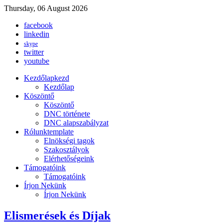
Thursday, 06 August 2026
facebook
linkedin
skype
twitter
youtube
Kezdőlap
kezd
Kezdőlap
Köszöntő
Köszöntő
DNC története
DNC alapszabályzat
Rólunk
template
Elnökségi tagok
Szakosztályok
Elérhetőségeink
Támogatóink
Támogatóink
Írjon Nekünk
Írjon Nekünk
Elismerések és Díjak