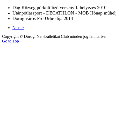
Dág Község pörköltfőző verseny I. helyezés 2010
Utánpótlássport - DECATHLON - MOB Hónap műhelye
Dorog város Pro Urbe díja 2014
Next >
Copyright © Dorogi Nehézatlétikai Club minden jog fenntartva
Go to Top