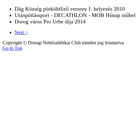
Dág Község pörköltfőző verseny I. helyezés 2010
Utánpótlássport - DECATHLON - MOB Hónap műhelye
Dorog város Pro Urbe díja 2014
Next >
Copyright © Dorogi Nehézatlétikai Club minden jog fenntartva
Go to Top