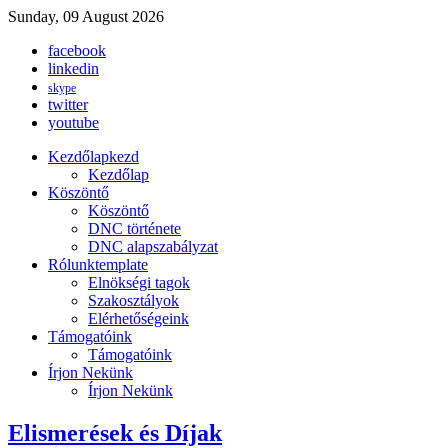
Sunday, 09 August 2026
facebook
linkedin
skype
twitter
youtube
Kezdőlap
kezd
Kezdőlap
Köszöntő
Köszöntő
DNC története
DNC alapszabályzat
Rólunk
template
Elnökségi tagok
Szakosztályok
Elérhetőségeink
Támogatóink
Támogatóink
Írjon Nekünk
Írjon Nekünk
Elismerések és Díjak